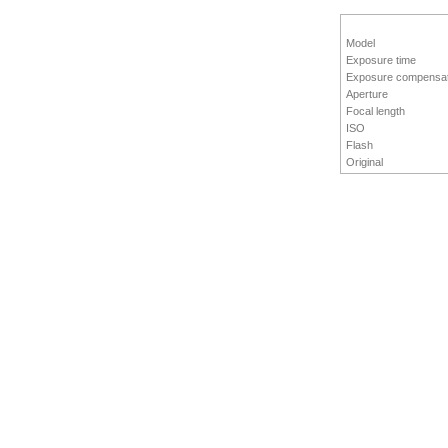
Model
Exposure time
Exposure compensat
Aperture
Focal length
ISO
Flash
Original