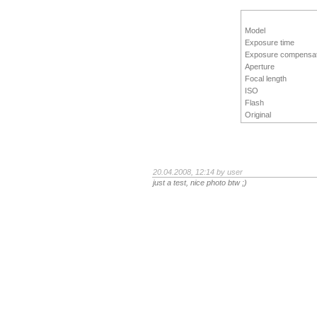
Model
Exposure time
Exposure compensat
Aperture
Focal length
ISO
Flash
Original
20.04.2008, 12:14 by
user
just a test, nice photo btw ;)