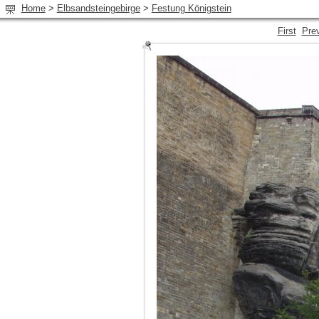
Home
>
Elbsandsteingebirge
>
Festung Königstein
First
Pre