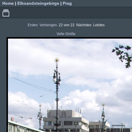
Home
|
Elbsandsteingebirge
|
Prag
Erstes
Vorheriges
22 von 22
Nächstes
Letztes
Volle Größe