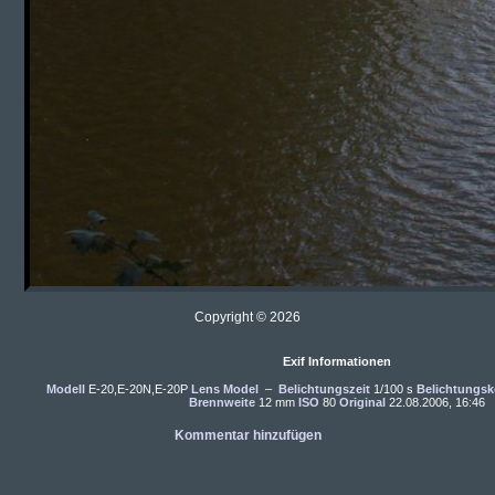
Copyright © 2026
Exif Informationen
Modell
E-20,E-20N,E-20P
Lens Model
–
Belichtungszeit
1/100 s
Belichtungsk
Brennweite
12 mm
ISO
80
Original
22.08.2006, 16:46
Kommentar hinzufügen