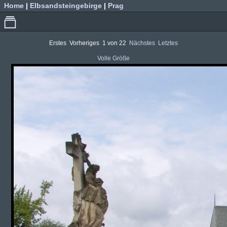
Home
|
Elbsandsteingebirge
|
Prag
Erstes
Vorheriges
1 von 22
Nächstes
Letztes
Volle Größe