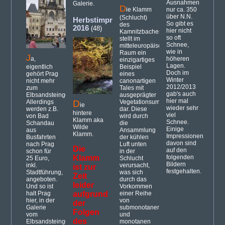
Ausnahmen
Galerie.
D
ie Klamm
nur ca. 350
über N.N.
(Schlucht)
Herbstimpressionen
So gibt es
des
2016
(48)
hier nicht
Kamnitzbaches
so oft
stellt im
Schnee,
mitteleuropäischen
wie in
Raum ein
J
a,
höheren
einzigartiges
Lagen.
eigentlich
Beispiel
Doch im
gehört Prag
eines
Winter
nicht mehr
canonartigen
2012/2013
zum
Tales mit
gab's auch
Elbsandsteingebirge.
ausgeprägter
hier mal
Allerdings
D
Vegetationsumkehr
ie
wieder sehr
werden z.B.
dar. Diese
hintere
viel
von Bad
wird durch
Klamm aka
Schnee.
Schandau
die
Wilde
Einige
aus
Ansammlung
Klamm.
Impressionen
Busfahrten
der kühlen
davon sind
nach Prag
Luft unten
Die
auf den
schon für
in der
Klamm
folgenden
25 Euro,
Schlucht
Bildern
inkl.
verursacht,
ist zur
festgehalten.
Stadtführung,
was sich
Zeit
angeboten.
durch das
leider
Und so ist
Vorkommen
halt Prag
aufgrund
einer Reihe
hier, in der
von
der
Galerie
submonotanen
Folgen
vom
und
des
Elbsandsteingebirge,
monotanen