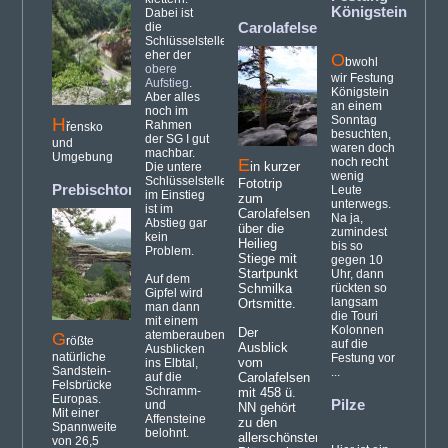
Königstein
(32)
Dabei ist
die
Carolafelsen
(44)
Schlüsselstelle
eher der
O
bwohl
obere
wir Festung
Aufstieg
.
Königstein
Aber alles
an einem
noch im
Sonntag
H
Rahmen
řensko
besuchten,
der SG I gut
und
waren doch
machbar.
Umgebung
E
noch recht
in kurzer
Die untere
wenig
Schlüsselstelle
Fototrip
Prebischtor
(37)
Leute
im Einstieg
zum
unterwegs.
ist im
Carolafelsen
Na ja,
Abstieg gar
über die
zumindest
kein
Heilieg
bis so
Problem.
Stiege mit
gegen 10
Startpunkt
Uhr, dann
Auf dem
Schmilka
rückten so
Gipfel wird
langsam
Ortsmitte.
man dann
die Touri
mit einem
Kolonnen
Der
atemberaubenden
G
rößte
auf die
Ausblick
Ausblicken
natürliche
Festung vor
vom
ins Elbtal,
Sandstein-
...
auf die
Carolafelsen
Felsbrücke
Schramm-
mit 458 ü.
Europas.
Pilze
und
NN gehört
Mit einer
Affensteine
zu den
Spannweite
belohnt.
allerschönsten
von 26,5