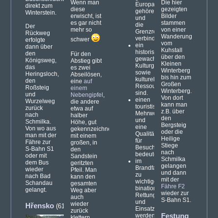
Wenn man
Die hier
Europas
direkt zum
diese
gezeigten
gehören
Winterstein.
erwischt, ist
Bilder
und
es gar nicht
stammen
die
Der
mehr so
von einer
Grenzregion
Rückweg
Wanderung
verbinden.
schwer
erfolgte
vom
ein
dann über
Kuhstall
historisch
den
Für den
über den
gewachsenes
Königsweg,
Abstieg gibt
Kleinen
Kulturgut
das
es zwei
Winterberg
sowie
Heringsloch,
Abseilösen,
bis hin zum
kulturelle
den
eine
auf
Großen
Ressource
Roßsteig
einem
Winterberg.
sind.
und
Nebengipfel
,
Von dort
einen
Wurzelweg
die andere
kann man
touristischen
zurück
etwa auf
z.B. über
Mehrwert
nach
halber
den
und
Schmilka.
Höhe, gut
Bergsteig
eine
Von wo aus
gekennzeichnet
oder die
Qualitätssteigerung
man mit der
mit einem
Heilige
für
Fähre zur
großen, in
Stiege
Besucher
S-Bahn S1
den
nach
bedeuten.
oder mit
Sandstein
Schmilka
im
dem Bus
geritzten
gelangen
Brandfall
wieder
Pfeil. Man
und dann
zu
nach Bad
kann den
mit der
wichtigen
Schandau
gesamten
Fähre F2
binationalen
gelangt.
Weg aber
wieder zur
Rettungs-
auch
S-Bahn S1.
und
wieder
Hřensko
(61)
Einsatzwegen
zurück
werden.
Festung
klettern.