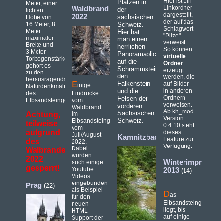
Hier ist ein
Plätzen in
Meter, einer
Linkordner
Waldbrand
der
lichten
dargestellt,
2022
sächsischen
Höhe von
der auf das
16 Meter, 8
Schweiz.
Schlagwort
Meter
Hier hat
"Pilze"
maximaler
man einen
verweist.
Breite und
herrlichen
So können
3 Meter
Panoramablick
virtuelle
Torbogenstärke
auf die
Ordner
gehört es
Schrammsteine,
erzeugt
zu den
den
werden, die
herausragendsten
E
Falkenstein
auf Bilder
inige
Naturdenkmälern
und die
in anderen
des
Eindrücke
Ordnern
Felsen der
Elbsandsteingebirges.
vom
verweisen.
vorderen
Waldbrand
Ab kh_mod
Sächsischen
Achtung,
im
Version
Schweiz.
Elbsandsteingebirge
teilweise
0.4.10 steht
vom
aufgrund
dieses
Juli/August
Kamnitzbach
(21)
Feature zur
des
2022.
Verfügung.
Dabei
Walbrandes
wurden
2022
Winterimpressi
auch einige
gesperrt!
Youtube
2013
(14)
Videos
eingebunden
Prag
(22)
als Beispiel
D
as
für den
Elbsandsteingebirge
neuen
liegt, bis
HTML-
auf einige
Support der