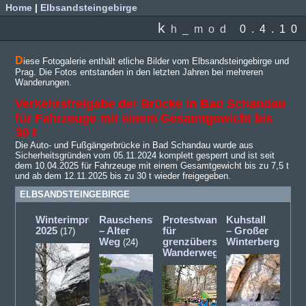
Home
|
Elbsandsteingebirge
k
h_mod
0.4.10
D
iese Fotogalerie enthält etliche Bilder vom Elbsandsteingebirge und
Prag. Die Fotos entstanden in den letzten Jahren bei mehreren
Wanderungen.
Verkehrsfreigabe der Brücke in Bad Schandau
für Fahrzeuge mit einem Gesamtgewicht bis
30 t
Die Auto- und Fußgängerbrücke in Bad Schandau wurde aus
Sicherheitsgründen vom 05.11.2024 komplett gesperrt und ist seit
dem 10.04.2025 für Fahrzeuge mit einem Gesamtgewicht bis zu 7,5 t
und ab dem 12.11.2025 bis zu 30 t wieder freigegeben.
ELBSANDSTEINGEBIRGE
Winterimpressionen
Rauschenstein
Protestwanderung
Kuhstall
2025
– Alter
für
– Großer
(17)
Weg
grenzüberschreitende
Winterberg
(24)
(12)
Wanderwege
(5)