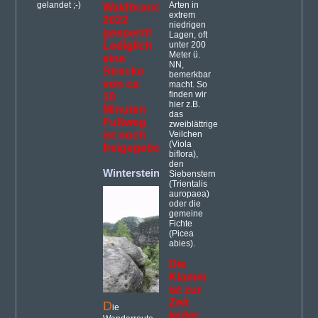
gelandet ;-)
Arten in
Waldbrandes
extrem
2022
niedrigen
gesperrt!
Lagen, oft
Lediglich
unter 200
Meter ü.
eine
NN,
Strecke
bemerkbar
von ca
macht. So
finden wir
10
hier z.B.
Minuten
das
Fußweg
zweiblättrige
ist noch
Veilchen
(Viola
freigegeben.
biflora),
den
Winterstein
(27)
Siebenstern
(Trientalis
auropaea)
oder die
gemeine
Fichte
(Picea
abies).
Die
Klamm
ist zur
Zeit
D
ie
leider