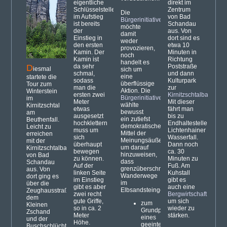
eigentliche
direkt im
Schlüsselstelle
Zentrum
Die
im Aufstieg
von Bad
Bürgerinitiative
ist bereits
Schandau
möchte
der
aus. Von
damit
Einstieg in
dort sind es
weder
den ersten
etwa 10
provozieren,
Kamin. Der
Minuten in
noch
Kamin ist
Richtung
handelt es
D
da sehr
Poststraße
iesmal
sich um
schmal,
und dann
eine
startete die
sodass
Kulturpark
überflüssige
Tour zum
man die
zur
Aktion. Die
Winterstein
ersten zwei
Kirnitzschtalbahn
.
Bürgerinitiative
im
Meter
Mit dieser
wählte
Kirnitzschtal
etwas
fährt man
bewusst
am
ausgesetzt
bis zu
ein
zutiefst
Beuthenfall.
hochklettern
Endhaltestelle
demokratisches
Leicht zu
muss um
Lichtenhainer
Mittel der
erreichen
sich
Wasserfall.
Meinungsäußerung,
mit der
überhaupt
Dann noch
um darauf
Kirnitzschtalban
bewegen
ca. 30
hinzuweisen,
von Bad
zu können.
Minuten zu
dass
Schandau
Auf der
Fuß. Am
grenzüberschreitende
aus. Von
linken Seite
Kuhstall
Wanderwege
dort ging es
im Einstieg
gibt es
im
über die
gibt es aber
auch eine
Elbsandsteingebirge
Zeughausstraße,
zwei recht
Bergwirtschaft
dem
gute Griffe,
um sich
zum
Kleinen
so in ca. 2
wieder zu
Grundprinzip
Zschand
Meter
stärken.
eines
und der
Höhe.
geeinten
Buschschlüchte