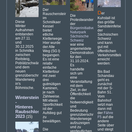
Der
D
er
Rauschenstein
Die
im
Kuhstall ist
Protestwanderung
Diese
Schmilkaer
das größte
der
Winter
Kessel
Sandsteinfelsentor
Bürgerinitiative
Aufnahmen
bietet
der
Naturpark
entstanden
etliche
Sächsischen
Sächsische
am 27.11.
Kletterwege.
Schweiz
Schweiz
und
Hier wurde
und kann
war eine
30.12.2025
der Alte
gut mit
angemeldete
in Schmilka
Weg (SG I)
öffentlichen
Demonstration
zwischen
begangen.
Verkehrsmitteln
für den
Reitsteig,
Es ist eine
erreicht
31.10.2024.
Poblätzschwänden
relativ
werden:
Es
und dem
einfache
handelte
neuen
Klettertour
Bis Bad
sich um
grenzüberschreitenden
mit zwei
Schandau
eine
Wanderweg
drei
geht es
Veranstaltung
in's
gutmütigen
zunächst
mit dem
Böhmische.
Kaminen,
mit der S-
Ziel, in der
je nach
Bahn S1.
Öffentlichkeit
Zählweise.
Vom
Winterstein
die
Mit etwas
Bahnhof
-
Notwendigkeit
Sportlichkeit
setzt man
und
Hinteres
ist der
dann mit
Bedeutung
Raubschloss
Aufstieg gut
der
Fähre
grenzüberschreitender
2023
(15)
zu
F5
auf die
Wanderwege
bewältigen.
andere
aufzuzeigen
Seite über
und zu
Die
und steigt
verdeutlichen.