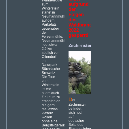
Wanderroute
aufgrund
zum
Winterstein
der
startet in
Folgen
Neumannmühle
des
auf dem
Parkplatz
Waldbrandes
gegenüber
2022
der
gesperrt!
Felsenmühle.
Neumannmühle
liegt etwa
Zschirnstein
(9)
2,5 km
südlich von
Ottendorf
im
Naturpark
Sächsische
Schweiz.
Die Tour
zum
Winterstein
ist vor
allem auch
für Leute zu
D
er
emphfehlen,
Zschirnstein
die gern
befindet
mal etwas
sich noch
klettern
auf
wollen
deutscher
ohne eine
Seite des
Bergsteigerausrüstung
Elbsandsteingebirges,