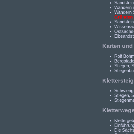
Sandstein
Wandern i
Wandern S
Gründen 
Sandstein
Wissenswe
Ostsachse
Elbsandst
Karten un
Rolf Böhm
Bergpfade
Stiegen, 
Stiegenbuc
Kletterstei
Schwierig
Stiegen, 
Stiegenma
Kletterweg
Klettergeb
Einführung
Die Sächs