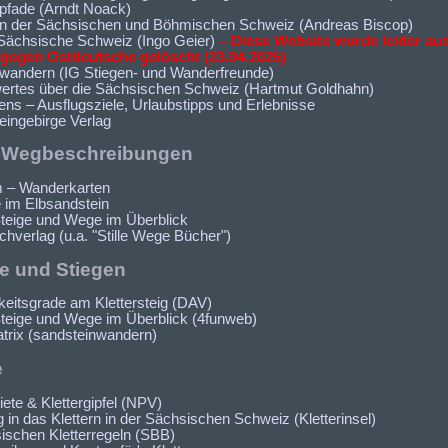
pfade (Arndt Noack)
n der Sächsischen und Böhmischen Schweiz (Andreas Biscop)
ächsische Schweiz (Ingo Geier)
– Diese Website wurde leider aus
gegen Ostdeutsche gelöscht (23.04.2025)
wandern (IG Stiegen- und Wanderfreunde)
rtes über die Sächsischen Schweiz (Hartmut Goldhahn)
ns – Ausflugsziele, Urlaubstipps und Erlebnisse
eingebirge Verlag
d Wegbeschreibungen
 – Wanderkarten
 im Elbsandstein
Steige und Wege im Überblick
hverlag (u.a. "Stille Wege Bücher")
ge und Stiegen
keitsgrade am Klettersteig (DAV)
Steige und Wege im Überblick (4funweb)
trix (sandsteinwandern)
e
iete & Klettergipfel (NPV)
 in das Klettern in der Sächsischen Schweiz (Kletterinsel)
ischen Kletterregeln (SBB)