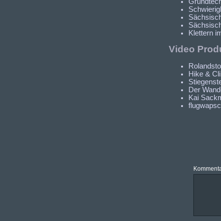
Grundtech
Schwierig
Sächsisch
Sächsisch
Klettern i
Video Prod
Rolandsto
Hike & Cl
Stiegenst
Der Wande
Kai Sack
flugwaps
Kommenta