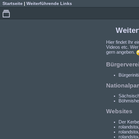
Startseite
|
Weiterführende Links
Weite
Hier findet Ihr 
Videos etc. Wer
gern angeben.
Bürgervere
Bürgerini
Nationalpa
Sächsisch
Böhmishe 
Websites
Der Kerben
rolandstou
rolandsto
rolandsto