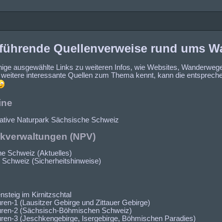
rführende Quellenverweise rund ums W
einige ausgewählte Links zu weiteren Infos, wie Websites, Wanderweg
 weitere interessante Quellen zum Thema kennt, kann die entspreche
ine
tiative Naturpark Sächsische Schweiz
rkverwaltungen (NPV)
e Schweiz (Aktuelles)
Schweiz (Sicherheitshinweise)
steig im Kirnitzschtal
ren-1 (Lausitzer Gebirge und Zittauer Gebirge)
uren-2 (Sächsisch-Böhmischen Schweiz)
uren-3 (Jeschkengebirge, Isergebirge, Böhmischen Paradies)