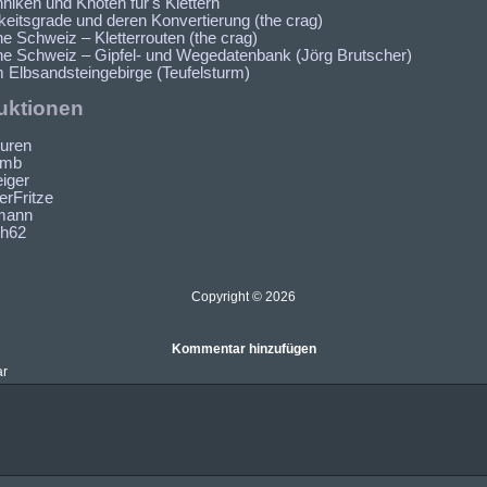
niken und Knoten für's Klettern
keitsgrade und deren Konvertierung (the crag)
e Schweiz – Kletterrouten (the crag)
e Schweiz – Gipfel- und Wegedatenbank (Jörg Brutscher)
m Elbsandsteingebirge (Teufelsturm)
uktionen
uren
imb
eiger
rFritze
mann
ch62
Copyright © 2026
Kommentar hinzufügen
r