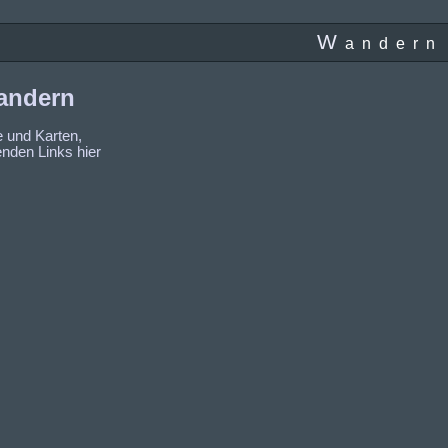
W
andern
andern
e und Karten,
nden Links hier