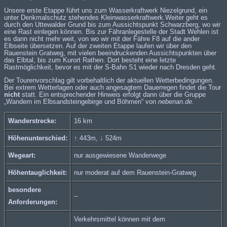
Unsere erste Etappe führt uns zum
Wasserkraftwerk Niezelgrund
, ein
unter Denkmalschutz stehendes Kleinwasserkraftwerk.Weiter geht es
durch den Uttewalder Grund bis zum Aussichtspunkt Schwarzberg, wo wir
eine Rast einlegen können. Bis zur Fähranlegestelle der Stadt Wehlen ist
es dann nicht mehr weit, von wo wir mit der
Fähre F8
auf die ander
Elbseite übersetzen. Auf der zweiten Etappe laufen wir über den
Rauenstein Gratweg, mit vielen beeindruckenden Aussichtspunkten über
das Elbtal, bis zum Kurort Rathen. Dort besteht eine letzte
Rastmöglichkeit, bevor es mit der
S-Bahn S1
wieder nach Dresden geht.
Der Tourenvorschlag gilt vorbehaltlich der aktuellen Wetterbedingungen.
Bei extrem Wetterlagen oder auch angesagtem Dauerregen findet die Tour
nicht
statt. Ein entsprechender Hinweis erfolgt dann über die Gruppe
„
Wandern im Elbsandsteingebirge und Böhmen
“ von
nebenan.de
.
Wanderstrecke:
16 km
Höhenunterschied:
↑ 443m, ↓ 524m
Wegeart:
nur ausgewiesene Wanderwege
Höhentauglichkeit:
nur moderat auf dem Rauenstein-Gratweg
besondere
–
Anforderungen:
Verkehrsmittel können mit dem