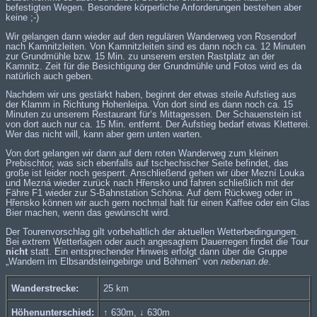
befestigten Wegen. Besondere körperliche Anforderungen bestehen aber
keine ;-)
Wir gelangen dann wieder auf den regulären Wanderweg von Rosendorf
nach Kamnitzleiten. Von Kamnitzleiten sind es dann noch ca. 12 Minuten
zur Grundmühle bzw. 15 Min. zu unserem ersten Rastplatz an der
Kamnitz. Zeit für die Besichtigung der Grundmühle und Fotos wird es da
natürlich auch geben.
Nachdem wir uns gestärkt haben, beginnt der etwas steile Aufstieg aus
der Klamm in Richtung Hohenleipa. Von dort sind es dann noch ca. 15
Minuten zu unserem Restaurant für‘s Mittagessen. Der Schauenstein ist
von dort auch nur ca. 15 Min. entfernt. Der Aufstieg bedarf etwas Kletterei.
Wer das nicht will, kann aber gern unten warten.
Von dort gelangen wir dann auf dem roten Wanderweg zum kleinen
Prebischtor, was sich ebenfalls auf tschechischer Seite befindet, das
große ist leider noch gesperrt. Anschließend gehen wir über Mezní Louka
und Mezná wieder zurück nach Hřensko und fahren schließlich mit der
Fähre F1
wieder zur S-Bahnstation Schöna. Auf dem Rückweg oder in
Hřensko können wir auch gern nochmal halt für einen Kaffee oder ein Glas
Bier machen, wenn das gewünscht wird.
Der Tourenvorschlag gilt vorbehaltlich der aktuellen Wetterbedingungen.
Bei extrem Wetterlagen oder auch angesagtem Dauerregen findet die Tour
nicht
statt. Ein entsprechender Hinweis erfolgt dann über die Gruppe
„
Wandern im Elbsandsteingebirge und Böhmen
“ von
nebenan.de
.
Wanderstrecke:
25 km
Höhenunterschied:
↑ 630m, ↓ 630m