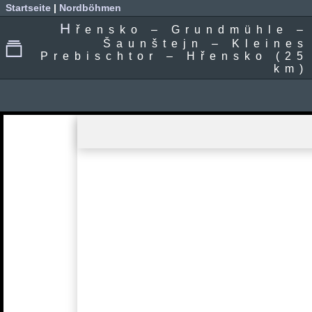
Startseite
|
Nordböhmen
H
řensko – Grundmühle –
Šaunštejn – Kleines
Prebischtor – Hřensko (25
km)