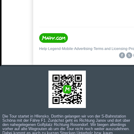
Die Tour startet in Hřensko. Dorthin gelangen wir von der S-Bahnstation
Schöna mit der
Fähre
F
1
. Zunächst geht es Richtung Janov und dort über
den nahegelegenen Golfplatz Richtung Rosendorf. Wir biegen allerdings
vorher auf alte Wegrouten ab um die Tour nicht noch weiter auszudehnen.
Dabei kommt es auch zu kurzen Strecken Unterholz bzw. kaum