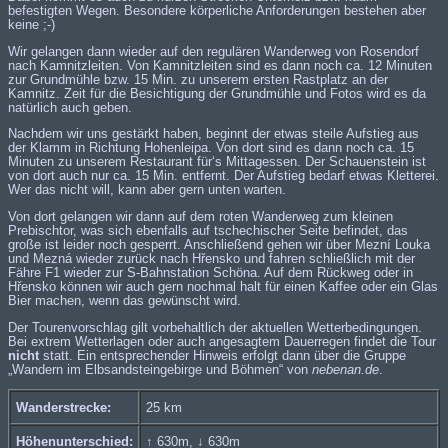
befestigten Wegen. Besondere körperliche Anforderungen bestehen aber
keine ;-)
Wir gelangen dann wieder auf den regulären Wanderweg von Rosendorf
nach Kamnitzleiten. Von Kamnitzleiten sind es dann noch ca. 12 Minuten
zur Grundmühle bzw. 15 Min. zu unserem ersten Rastplatz an der
Kamnitz. Zeit für die Besichtigung der Grundmühle und Fotos wird es da
natürlich auch geben.
Nachdem wir uns gestärkt haben, beginnt der etwas steile Aufstieg aus
der Klamm in Richtung Hohenleipa. Von dort sind es dann noch ca. 15
Minuten zu unserem Restaurant für‘s Mittagessen. Der Schauenstein ist
von dort auch nur ca. 15 Min. entfernt. Der Aufstieg bedarf etwas Kletterei.
Wer das nicht will, kann aber gern unten warten.
Von dort gelangen wir dann auf dem roten Wanderweg zum kleinen
Prebischtor, was sich ebenfalls auf tschechischer Seite befindet, das
große ist leider noch gesperrt. Anschließend gehen wir über Mezní Louka
und Mezná wieder zurück nach Hřensko und fahren schließlich mit der
Fähre F1
wieder zur S-Bahnstation Schöna. Auf dem Rückweg oder in
Hřensko können wir auch gern nochmal halt für einen Kaffee oder ein Glas
Bier machen, wenn das gewünscht wird.
Der Tourenvorschlag gilt vorbehaltlich der aktuellen Wetterbedingungen.
Bei extrem Wetterlagen oder auch angesagtem Dauerregen findet die Tour
nicht
statt. Ein entsprechender Hinweis erfolgt dann über die Gruppe
„
Wandern im Elbsandsteingebirge und Böhmen
“ von
nebenan.de
.
Wanderstrecke:
25 km
Höhenunterschied:
↑ 630m, ↓ 630m