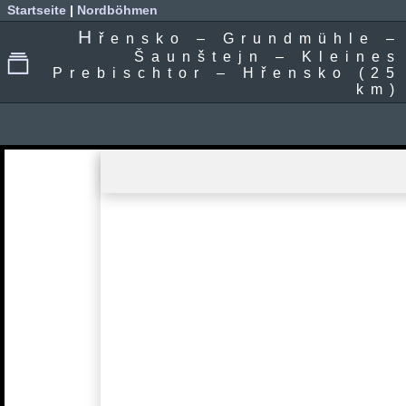
Startseite
|
Nordböhmen
H
řensko – Grundmühle –
Šaunštejn – Kleines
Prebischtor – Hřensko (25
km)