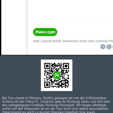
Die Tour startet in Hřensko. Dorthin gelangen wir von der S-Bahnstation
Schöna mit der
Fähre
F
1
. Zunächst geht es Richtung Janov und dort über
den nahegelegenen Golfplatz Richtung Rosendorf. Wir biegen allerdings
vorher auf alte Wegrouten ab um die Tour nicht noch weiter auszudehnen.
Dabei kommt es auch zu kurzen Strecken Unterholz bzw. kaum