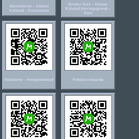
Breites Horn – Kleiner
Bärenhörner – Kleiner
Kuhstall (Heringsgrund) –
Kuhstall – Katzenstein
Dorn
Feldsteine – Honigsteinkopf
Poblätzschwände