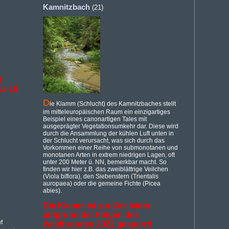
Kamnitzbach
(21)
!
ca 10
D
ie Klamm (Schlucht) des Kamnitzbaches stellt
im mitteleuropäischen Raum ein einzigartiges
Beispiel eines canonartigen Tales mit
ausgeprägter Vegetationsumkehr dar. Diese wird
durch die Ansammlung der kühlen Luft unten in
der Schlucht verursacht, was sich durch das
Vorkommen einer Reihe von submonotanen und
monotanen Arten in extrem niedrigen Lagen, oft
unter 200 Meter ü. NN, bemerkbar macht. So
finden wir hier z.B. das zweiblättrige Veilchen
(Viola biflora), den Siebenstern (Trientalis
auropaea) oder die gemeine Fichte (Picea
abies).
Die Klamm ist zur Zeit leider
aufgrund der Folgen des
f
Waldbrandes 2022 gesperrt!