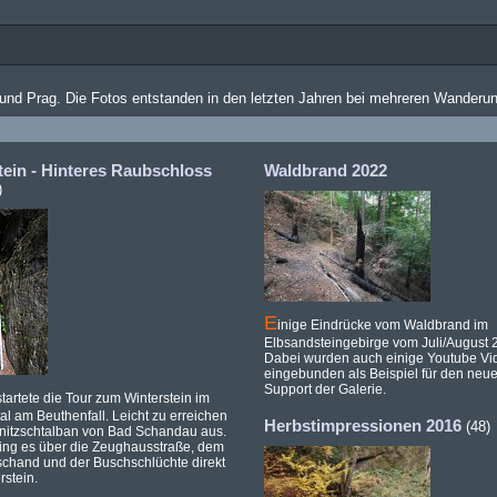
e und Prag. Die Fotos entstanden in den letzten Jahren bei mehreren Wanderu
tein - Hinteres Raubschloss
Waldbrand 2022
)
E
inige Eindrücke vom Waldbrand im
Elbsandsteingebirge vom Juli/August 
Dabei wurden auch einige Youtube Vi
eingebunden als Beispiel für den ne
Support der Galerie.
tartete die Tour zum Winterstein im
tal am Beuthenfall. Leicht zu erreichen
Herbstimpressionen 2016
(48)
irnitzschtalban von Bad Schandau aus.
ging es über die Zeughausstraße, dem
schand und der Buschschlüchte direkt
stein.