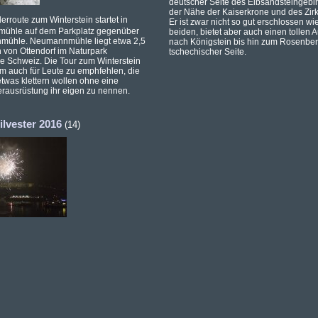
deutscher Seite des Elbsandsteingebir
der Nähe der Kaiserkrone und des Zirk
erroute zum Winterstein startet in
Er ist zwar nicht so gut erschlossen wi
ühle auf dem Parkplatz gegenüber
beiden, bietet aber auch einen tollen A
nmühle. Neumannmühle liegt etwa 2,5
nach Königstein bis hin zum Rosenber
 von Ottendorf im Naturpark
tschechischer Seite.
e Schweiz. Die Tour zum Winterstein
lem auch für Leute zu emphfehlen, die
twas klettern wollen ohne eine
erausrüstung ihr eigen zu nennen.
ilvester 2016
(14)