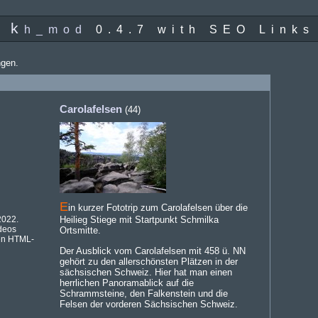
k
h_mod
0.4.7 with SEO Links
ngen.
Carolafelsen
(44)
E
in kurzer Fototrip zum Carolafelsen über die
2022.
Heilieg Stiege mit Startpunkt Schmilka
deos
Ortsmitte.
uen HTML-
Der Ausblick vom Carolafelsen mit 458 ü. NN
gehört zu den allerschönsten Plätzen in der
sächsischen Schweiz. Hier hat man einen
herrlichen Panoramablick auf die
Schrammsteine, den Falkenstein und die
Felsen der vorderen Sächsischen Schweiz.