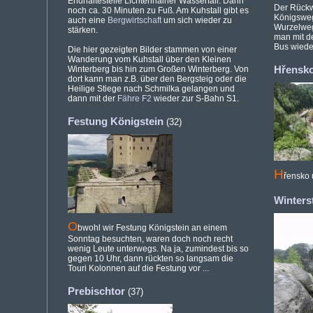
Endhaltestelle Lichtenhainer Wasserfall. Dann
Der Rückw
noch ca. 30 Minuten zu Fuß. Am Kuhstall gibt es
Königsweg
auch eine
Bergwirtschaft
um sich wieder zu
Wurzelweg
stärken.
man mit d
Bus wiede
Die hier gezeigten Bilder stammen von einer
Wanderung vom Kuhstall über den Kleinen
Winterberg bis hin zum Großen Winterberg. Von
Hřensk
dort kann man z.B. über den Bergsteig oder die
Heilige Stiege nach Schmilka gelangen und
dann mit der
Fähre F2
wieder zur S-Bahn S1.
Festung Königstein
(32)
H
řensko
Winters
O
bwohl wir Festung Königstein an einem
Sonntag besuchten, waren doch noch recht
wenig Leute unterwegs. Na ja, zumindest bis so
gegen 10 Uhr, dann rückten so langsam die
Touri Kolonnen auf die Festung vor ...
Prebischtor
(37)