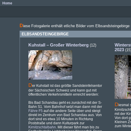
Home
D
iese Fotogalerie enthält etliche Bilder vom Elbsandsteingebirg
ELBSANDSTEINGEBIRGE
Kuhstall – Großer Winterberg
Winters
(12)
2023
(15
D
er Kuhstall ist das größte Sandsteinfelsentor
der Sächsischen Schweiz und kann gut mit
öffentlichen Verkehrsmitteln erreicht werden:
Bis Bad Schandau geht es zunächst mit der S-
D
iesmal s
Bahn S1. Vom Bahnhof setzt man dann mit der
Kirnitzsch
Fähre F5
auf die andere Seite über und steigt
mit der K
direkt im Zentrum von Bad Schandau aus. Von
Von dort 
dort sind es etwa 10 Minuten in Richtung
Kleinen Z
Poststraße und dann Kulturpark zur
zum Winter
Kirnitzschtalbahn
. Mit dieser fährt man bis zu