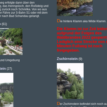
eg erfolgte dann über den
, das Heringsloch, den Roßsteig und
 zurück nach Schmilka. Von wo aus
er Fähre zur S-Bahn S1 oder mit dem
r nach Bad Schandau gelangt.
D
ie hintere Klamm aka Wilde Klamm.
o
(61)
Die Klamm ist zur Zeit leider
aufgrund der Folgen des
Waldbrandes 2022 gesperrt
Lediglich eine Strecke von 
Minuten Fußweg ist noch
freigegeben.
Zschirnstein
(9)
 und Umgebung
tein
(27)
D
er Zschirnstein befindet sich noch au