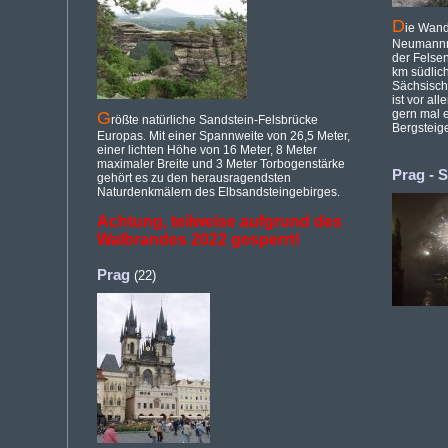
D
ie Wand
Neumannm
der Felse
km südlich
Sächsisch
ist vor al
gern mal e
G
rößte natürliche Sandstein-Felsbrücke
Bergsteig
Europas. Mit einer Spannweite von 26,5 Meter,
einer lichten Höhe von 16 Meter, 8 Meter
maximaler Breite und 3 Meter Torbogenstärke
Prag - S
gehört es zu den herausragendsten
Naturdenkmälern des Elbsandsteingebirges.
Achtung, teilweise aufgrund des
Walbrandes 2022 gesperrt!
Prag
(22)