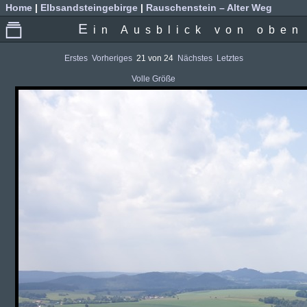
Home
|
Elbsandsteingebirge
|
Rauschenstein – Alter Weg
E
in Ausblick von oben
Erstes
Vorheriges
21 von 24
Nächstes
Letztes
Volle Größe