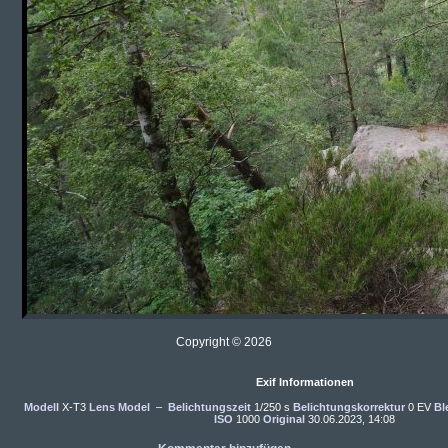
Copyright © 2026
Exif Informationen
Modell
X-T3
Lens Model
–
Belichtungszeit
1/250 s
Belichtungskorrektur
0 EV
Bl
ISO
1000
Original
30.06.2023, 14:08