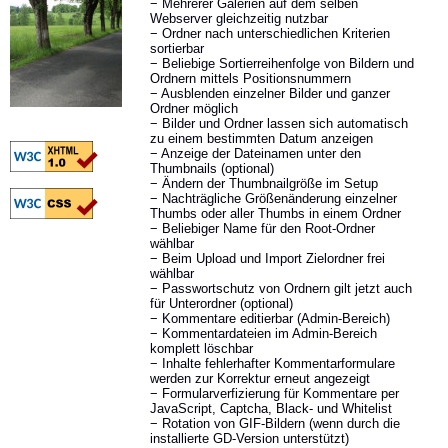
− Mehrerer Galerien auf dem selben
Webserver gleichzeitig nutzbar
− Ordner nach unterschiedlichen Kriterien
sortierbar
− Beliebige Sortierreihenfolge von Bildern und
Ordnern mittels Positionsnummern
− Ausblenden einzelner Bilder und ganzer
Ordner möglich
− Bilder und Ordner lassen sich automatisch
zu einem bestimmten Datum anzeigen
− Anzeige der Dateinamen unter den
Thumbnails (optional)
− Ändern der Thumbnailgröße im Setup
− Nachträgliche Größenänderung einzelner
Thumbs oder aller Thumbs in einem Ordner
− Beliebiger Name für den Root-Ordner
wählbar
− Beim Upload und Import Zielordner frei
wählbar
− Passwortschutz von Ordnern gilt jetzt auch
für Unterordner (optional)
− Kommentare editierbar (Admin-Bereich)
− Kommentardateien im Admin-Bereich
komplett löschbar
− Inhalte fehlerhafter Kommentarformulare
werden zur Korrektur erneut angezeigt
− Formularverfizierung für Kommentare per
JavaScript, Captcha, Black- und Whitelist
− Rotation von GIF-Bildern (wenn durch die
installierte GD-Version unterstützt)