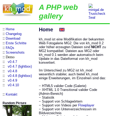
A PHP web
gallery
::
Home
Home
::
Changelog
::
Download
kh_mod ist eine Modifikation der bekannten
::
Erste Schritte
Web Fotogalerie MG2. Die von kh_mod 0.2
oder höher erzeugten Dateien sind
NICHT
zu
::
FAQs
MG2 kompatibel. Dateien aus MG2 oder
::
Screenshots
kh_mod 0.1 werden aber automatisch beim
::
Demo
Update in das Dateiformat von kh_mod
::
v0.4.7
konvertiert.
::
v0.4.7 (lightbox)
Im Unterschied zu MG2 ist kh_mod
::
v0.4.8
wesentlich stabiler, auch bietet kh_mod
::
v0.4.8 (lightbox)
einige Erweiterungen, im Einzelnen sind das:
::
v0.4.9
::
v0.4.10
− HTML5 valider Code (Galerie)
− XHTML 1.0 Transitional valider Code
(Admin-Bereich)
::
Kontakt
− Statistik
− Support von Schlagwörtern
Random Picture
− Support von Videos per
Flowplayer
− Support von Unterverzeichnissen im
Bildverzeichnis