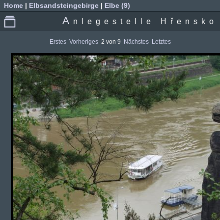
Home
|
Elbsandsteingebirge
|
Elbe (9)
A
nlegestelle Hřensko
Erstes
Vorheriges
2 von 9
Nächstes
Letztes