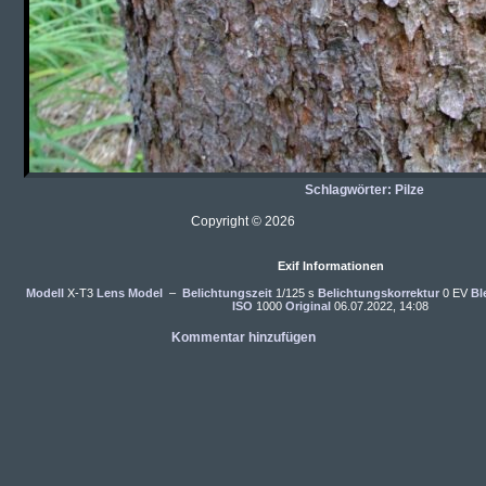
Schlagwörter:
Pilze
Copyright © 2026
Exif Informationen
Modell
X-T3
Lens Model
–
Belichtungszeit
1/125 s
Belichtungskorrektur
0 EV
Bl
ISO
1000
Original
06.07.2022, 14:08
Kommentar hinzufügen