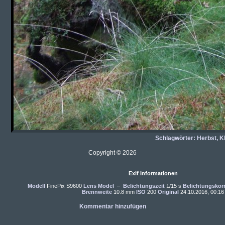
Schlagwörter:
Herbst
,
K
Copyright © 2026
Exif Informationen
Modell
FinePix S9600
Lens Model
–
Belichtungszeit
1/15 s
Belichtungskor
Brennweite
10.8 mm
ISO
200
Original
24.10.2016, 00:16
Kommentar hinzufügen