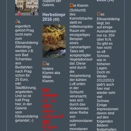
Support der
D
Galerie.
ie Klamm
(Schlucht)
D
Herbstimpressionen
des
as
Kamnitzbaches
2016
Elbsandsteingebirge
(48)
J
a,
stellt im
liegt, bis
eigentlich
mitteleuropäischen
auf einige
gehört Prag
Raum ein
Ausnahmen
nicht mehr
einzigartiges
nur ca. 350
zum
Beispiel
über N.N.
Elbsandsteingebirge.
eines
So gibt es
Allerdings
canonartigen
hier nicht
werden z.B.
Tales mit
so oft
von Bad
ausgeprägter
Schnee,
Schandau
Vegetationsumkehr
wie in
D
aus
dar. Diese
ie
höheren
Busfahrten
wird durch
Lagen.
hintere
nach Prag
die
Doch im
Klamm aka
schon für
Ansammlung
Winter
Wilde
25 Euro,
der kühlen
2012/2013
Klamm.
inkl.
Luft unten
gab's auch
Stadtführung,
in der
hier mal
Die
angeboten.
Schlucht
wieder sehr
Klamm
Und so ist
verursacht,
viel
ist zur
halt Prag
was sich
Schnee.
hier, in der
durch das
Zeit
Einige
Galerie
Vorkommen
Impressionen
leider
vom
einer Reihe
davon sind
aufgrund
Elbsandsteingebirge,
von
auf den
gelandet ;-)
der
submonotanen
folgenden
und
Bildern
Folgen
monotanen
festgehalten.