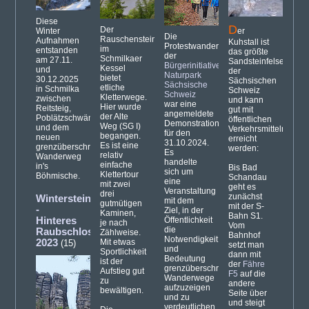
Diese
D
Der
Winter
er
Die
Rauschenstein
Aufnahmen
Kuhstall ist
Protestwanderung
im
entstanden
das größte
der
Schmilkaer
am 27.11.
Sandsteinfelsentor
Bürgerinitiative
Kessel
und
der
Naturpark
bietet
30.12.2025
Sächsischen
Sächsische
etliche
in Schmilka
Schweiz
Schweiz
Kletterwege.
zwischen
und kann
war eine
Hier wurde
Reitsteig,
gut mit
angemeldete
der Alte
Poblätzschwänden
öffentlichen
Demonstration
Weg (SG I)
und dem
Verkehrsmitteln
für den
begangen.
neuen
erreicht
31.10.2024.
Es ist eine
grenzüberschreitenden
werden:
Es
relativ
Wanderweg
handelte
einfache
in's
Bis Bad
sich um
Klettertour
Böhmische.
Schandau
eine
mit zwei
geht es
Veranstaltung
drei
zunächst
Winterstein
mit dem
gutmütigen
mit der S-
-
Ziel, in der
Kaminen,
Bahn S1.
Hinteres
Öffentlichkeit
je nach
Vom
die
Raubschloss
Zählweise.
Bahnhof
Notwendigkeit
2023
Mit etwas
(15)
setzt man
und
Sportlichkeit
dann mit
Bedeutung
ist der
der
Fähre
grenzüberschreitender
Aufstieg gut
F5
auf die
Wanderwege
zu
andere
aufzuzeigen
bewältigen.
Seite über
und zu
und steigt
verdeutlichen.