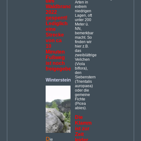
des
Arten in
Waldbrandes
extrem
niedrigen
2022
Lagen, oft
gesperrt!
unter 200
Lediglich
Meter ü.
eine
NN,
bemerkbar
Strecke
macht. So
von ca
finden wir
10
hier z.B.
das
Minuten
zweiblättrige
Fußweg
Veilchen
ist noch
(Viola
freigegeben.
biflora),
den
Siebenstern
Winterstein
(27)
(Trientalis
auropaea)
oder die
gemeine
Fichte
(Picea
abies).
Die
Klamm
ist zur
Zeit
D
ie
leider