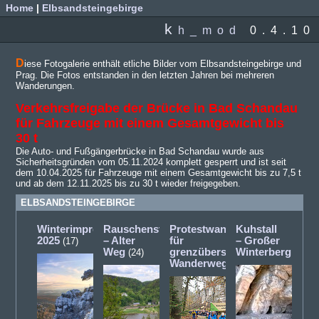
Home
|
Elbsandsteingebirge
k
h_mod
0.4.10
D
iese Fotogalerie enthält etliche Bilder vom Elbsandsteingebirge und
Prag. Die Fotos entstanden in den letzten Jahren bei mehreren
Wanderungen.
Verkehrsfreigabe der Brücke in Bad Schandau
für Fahrzeuge mit einem Gesamtgewicht bis
30 t
Die Auto- und Fußgängerbrücke in Bad Schandau wurde aus
Sicherheitsgründen vom 05.11.2024 komplett gesperrt und ist seit
dem 10.04.2025 für Fahrzeuge mit einem Gesamtgewicht bis zu 7,5 t
und ab dem 12.11.2025 bis zu 30 t wieder freigegeben.
ELBSANDSTEINGEBIRGE
Winterimpressionen
Rauschenstein
Protestwanderung
Kuhstall
2025
– Alter
für
– Großer
(17)
Weg
grenzüberschreitende
Winterberg
(24)
(12)
Wanderwege
(5)