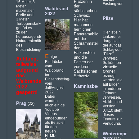
Plätzen in
16 Meter, 8
Festung vor
der
Meter
...
Waldbrand
maximaler
sächsischen
2022
Breite und
Schweiz.
Pilze
3 Meter
Hier hat
Torbogenstärke
man einen
gehört es
herrlichen
zu den
Hier ist ein
Panoramablick
herausragendsten
Linkordner
auf die
Naturdenkmälern
dargestellt,
Schrammsteine,
des
der auf das
den
Elbsandsteingebirges.
Schlagwort
Falkenstein
"Pilze"
E
inige
und die
Achtung,
verweist.
Eindrücke
Felsen der
So können
teilweise
vom
vorderen
virtuelle
aufgrund
Waldbrand
Sächsischen
Ordner
im
des
Schweiz.
erzeugt
Elbsandsteingebirge
werden, die
Walbrandes
vom
auf Bilder
Kamnitzbach
2022
(21)
Juli/August
in anderen
gesperrt!
2022.
Ordnern
Dabei
verweisen.
wurden
Ab kh_mod
Prag
(22)
auch einige
Version
Youtube
0.4.10 steht
Videos
dieses
eingebunden
Feature zur
als Beispiel
Verfügung.
für den
neuen
Winterimpressi
HTML-
2013
(14)