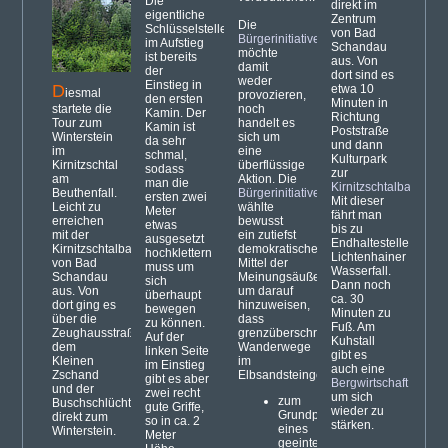
Die
direkt im
eigentliche
Zentrum
Die
Schlüsselstelle
von Bad
Bürgerinitiative
im Aufstieg
Schandau
möchte
ist bereits
aus. Von
damit
der
dort sind es
weder
Einstieg in
D
etwa 10
iesmal
provozieren,
den ersten
Minuten in
startete die
noch
Kamin. Der
Richtung
Tour zum
handelt es
Kamin ist
Poststraße
Winterstein
sich um
da sehr
und dann
im
eine
schmal,
Kulturpark
Kirnitzschtal
überflüssige
sodass
zur
am
Aktion. Die
man die
Kirnitzschtalbahn
.
Beuthenfall.
Bürgerinitiative
ersten zwei
Mit dieser
Leicht zu
wählte
Meter
fährt man
erreichen
bewusst
etwas
bis zu
mit der
ein
zutiefst
ausgesetzt
Endhaltestelle
Kirnitzschtalban
demokratisches
hochklettern
Lichtenhainer
von Bad
Mittel der
muss um
Wasserfall.
Schandau
Meinungsäußerung,
sich
Dann noch
aus. Von
um darauf
überhaupt
ca. 30
dort ging es
hinzuweisen,
bewegen
Minuten zu
über die
dass
zu können.
Fuß. Am
Zeughausstraße,
grenzüberschreitende
Auf der
Kuhstall
dem
Wanderwege
linken Seite
gibt es
Kleinen
im
im Einstieg
auch eine
Zschand
Elbsandsteingebirge
gibt es aber
Bergwirtschaft
und der
zwei recht
um sich
zum
Buschschlüchte
gute Griffe,
wieder zu
Grundprinzip
direkt zum
so in ca. 2
stärken.
eines
Winterstein.
Meter
geeinten