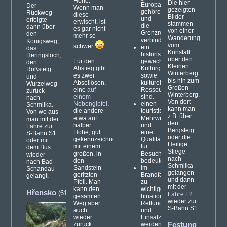
Höhe.
Die hier
Europas
Der
Wenn man
gezeigten
gehören
Rückweg
diese
Bilder
und
erfolgte
erwischt, ist
stammen
die
dann über
es gar nicht
von einer
Grenzregion
den
mehr so
Wanderung
verbinden.
Königsweg,
vom
schwer
ein
das
Kuhstall
historisch
Heringsloch,
über den
Für den
gewachsenes
den
Kleinen
Abstieg gibt
Kulturgut
Roßsteig
Winterberg
es zwei
sowie
und
bis hin zum
Abseilösen,
kulturelle
Wurzelweg
Großen
eine
auf
Ressource
zurück
Winterberg.
einem
sind.
nach
Von dort
Nebengipfel
,
einen
Schmilka.
kann man
die andere
touristischen
Von wo aus
z.B. über
etwa auf
Mehrwert
man mit der
den
halber
und
Fähre zur
Bergsteig
Höhe, gut
eine
S-Bahn S1
oder die
gekennzeichnet
Qualitätssteigerung
oder mit
Heilige
mit einem
für
dem Bus
Stiege
großen, in
Besucher
wieder
nach
den
bedeuten.
nach Bad
Schmilka
Sandstein
im
Schandau
gelangen
geritzten
Brandfall
gelangt.
und dann
Pfeil. Man
zu
mit der
kann den
wichtigen
Hřensko
(61)
Fähre F2
gesamten
binationalen
wieder zur
Weg aber
Rettungs-
S-Bahn S1.
auch
und
wieder
Einsatzwegen
zurück
werden.
Festung