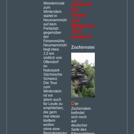
Wanderroute
aufgrund
zum
der
Winterstein
Folgen
startet in
Neumannmühle
des
auf dem
Waldbrandes
Parkplatz
2022
gegenüber
gesperrt!
der
Felsenmühle.
Neumannmühle
Zschirnstein
(9)
liegt etwa
2,5 km
südlich von
Ottendorf
im
Naturpark
Sächsische
Schweiz.
Die Tour
zum
Winterstein
ist vor
allem auch
D
für Leute zu
er
emphfehlen,
Zschirnstein
die gern
befindet
mal etwas
sich noch
klettern
auf
wollen
deutscher
ohne eine
Seite des
Bergsteigerausrüstung
Elbsandsteingebirges,