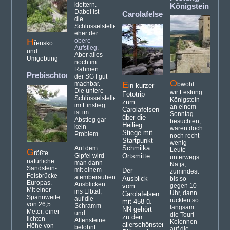
klettern.
Königstein
(32)
Dabei ist
Carolafelsen
(44)
die
Schlüsselstelle
eher der
H
obere
řensko
Aufstieg
.
und
Aber alles
Umgebung
noch im
Rahmen
Prebischtor
(37)
der SG I gut
O
E
machbar.
bwohl
in kurzer
Die untere
wir Festung
Fototrip
Schlüsselstelle
Königstein
zum
im Einstieg
an einem
Carolafelsen
ist im
Sonntag
über die
Abstieg gar
besuchten,
Heilieg
kein
waren doch
Stiege mit
Problem.
noch recht
Startpunkt
wenig
Schmilka
Auf dem
Leute
G
rößte
Gipfel wird
Ortsmitte.
unterwegs.
natürliche
man dann
Na ja,
Sandstein-
mit einem
Der
zumindest
Felsbrücke
atemberaubenden
Ausblick
bis so
Europas.
Ausblicken
vom
gegen 10
Mit einer
ins Elbtal,
Uhr, dann
Carolafelsen
Spannweite
auf die
rückten so
mit 458 ü.
von 26,5
Schramm-
langsam
NN gehört
Meter, einer
und
die Touri
zu den
lichten
Affensteine
Kolonnen
allerschönsten
Höhe von
belohnt.
auf die