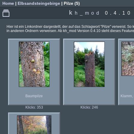
Home
|
Elbsandsteingebirge
| Pilze (5)
k
h_mod
0.4.10
Hier ist ein Linkordner dargestellt, der auf das Schlagwort "Pilze" verweist. S
in anderen Ordnern verweisen. Ab kh_mod Version 0.4.10 steht dieses Feature
Baumpilze
Klamm, 
Klicks: 353
Klicks: 246