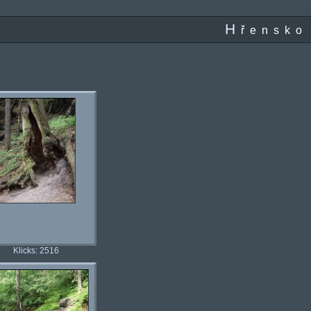
H
řensko
Klicks: 2516