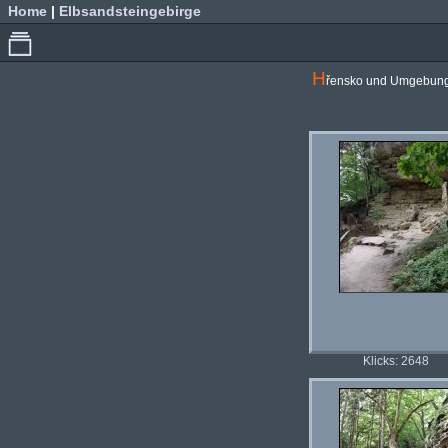
Home
|
Elbsandsteingebirge
H
řensko und Umgebun
Klicks: 2648