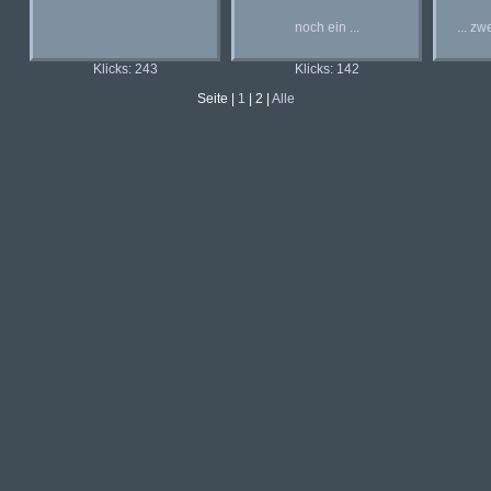
noch ein ...
... zw
Klicks: 243
Klicks: 142
Seite |
1
| 2 |
Alle