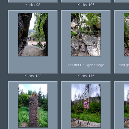
Klicks: 98
Klicks: 106
Teil der Heiligen Stiege
steil 
Klicks: 133
Klicks: 176