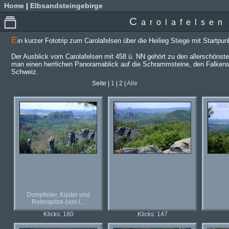
Home
|
Elbsandsteingebirge
C
arolafelsen
E
in kurzer Fototrip zum Carolafelsen über die Heilieg Stiege mit Startpu
Der Ausblick vom Carolafelsen mit 458 ü. NN gehört zu den allerschönste
man einen herrlichen Panoramablick auf die Schrammsteine, den Falkens
Schweiz.
Seite |
1
| 2 |
Alle
Dompfeiler, Küster und
Rohnspitze (von l...
Klicks: 180
Klicks: 147